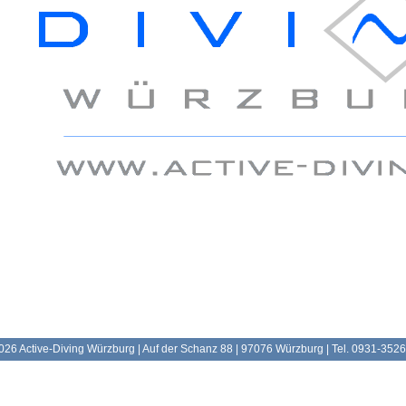
026 Active-Diving Würzburg | Auf der Schanz 88 | 97076 Würzburg | Tel. 0931-352